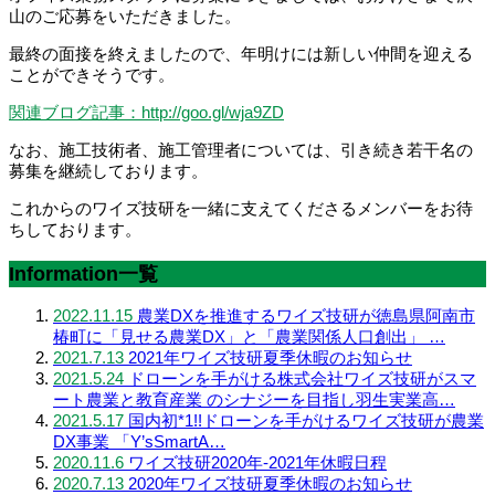
山のご応募をいただきました。
最終の面接を終えましたので、年明けには新しい仲間を迎える
ことができそうです。
関連ブログ記事：http://goo.gl/wja9ZD
なお、施工技術者、施工管理者については、引き続き若干名の
募集を継続しております。
これからのワイズ技研を一緒に支えてくださるメンバーをお待
ちしております。
Information一覧
2022.11.15
農業DXを推進するワイズ技研が徳島県阿南市
椿町に「見せる農業DX」と「農業関係人口創出」 …
2021.7.13
2021年ワイズ技研夏季休暇のお知らせ
2021.5.24
ドローンを手がける株式会社ワイズ技研がスマ
ート農業と教育産業 のシナジーを目指し羽生実業高…
2021.5.17
国内初*1!!ドローンを手がけるワイズ技研が農業
DX事業 「Y’sSmartA…
2020.11.6
ワイズ技研2020年-2021年休暇日程
2020.7.13
2020年ワイズ技研夏季休暇のお知らせ