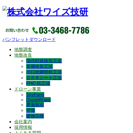
パンフレットダウンロード
地盤調査
地盤改良
湿式柱状改良工法
表層改良工法
小口径鋼管杭工法
ＧＲＲシート工法
PHC 杭工法
ドローン事業
SkyFarm
DroneWraps
農薬散布
空撮
建物点検
会社案内
採用情報
よくある質問