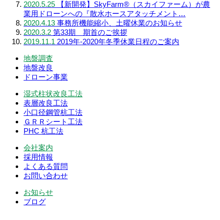
2020.5.25
【新開発】SkyFarm®（スカイファーム）が農
業用ドローンへの『散水ホースアタッチメント…
2020.4.13
事務所機能縮小、土曜休業のお知らせ
2020.3.2
第33期 期首のご挨拶
2019.11.1
2019年-2020年冬季休業日程のご案内
地盤調査
地盤改良
ドローン事業
湿式柱状改良工法
表層改良工法
小口径鋼管杭工法
ＧＲＲシート工法
PHC 杭工法
会社案内
採用情報
よくある質問
お問い合わせ
お知らせ
ブログ