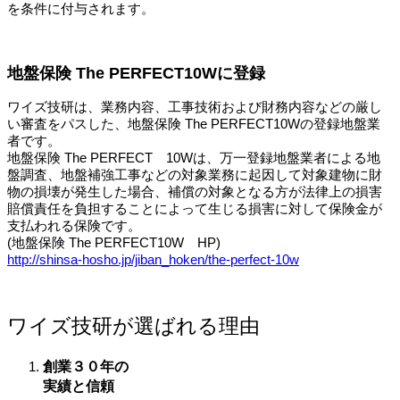
を条件に付与されます。
地盤保険 The PERFECT10Wに登録
ワイズ技研は、業務内容、工事技術および財務内容などの厳し
い審査をパスした、地盤保険 The PERFECT10Wの登録地盤業
者です。
地盤保険 The PERFECT 10Wは、万一登録地盤業者による地
盤調査、地盤補強工事などの対象業務に起因して対象建物に財
物の損壊が発生した場合、補償の対象となる方が法律上の損害
賠償責任を負担することによって生じる損害に対して保険金が
支払われる保険です。
(地盤保険 The PERFECT10W HP)
http://shinsa-hosho.jp/jiban_hoken/the-perfect-10w
ワイズ技研が選ばれる理由
創業３０年の
実績と信頼