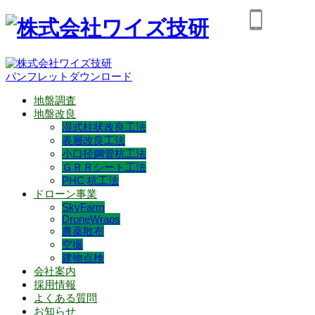
パンフレットダウンロード
地盤調査
地盤改良
湿式柱状改良工法
表層改良工法
小口径鋼管杭工法
ＧＲＲシート工法
PHC 杭工法
ドローン事業
SkyFarm
DroneWraps
農薬散布
空撮
建物点検
会社案内
採用情報
よくある質問
お知らせ