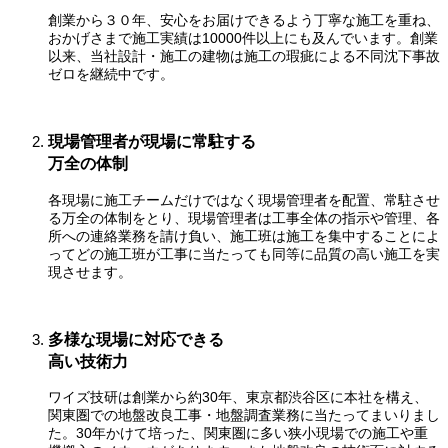
創業から３０年、安心をお届けできるよう丁寧な施工を重ね、
おかげさまで施工実績は10000件以上にも及んでいます。創業
以来、当社設計・施工の建物は施工の瑕疵による不同沈下事故
ゼロを継続中です。
現場管理者が現場に常駐する
万全の体制
各現場に施工チームだけではなく現場管理者を配置、常駐させ
る万全の体制をとり、現場管理者は工事全体の指示や管理、各
所への連絡業務を請け負い、施工班は施工を集中することによ
ってどの施工班が工事に当たっても同等に品質の高い施工を実
現させます。
多様な現場に対応できる
高い技術力
ワイズ技研は創業から約30年、東京都渋谷区に本社を構え、
関東圏での地盤改良工事・地盤調査業務に当たってまいりまし
た。30年かけて培った、関東圏に多い狭小現場での施工や重