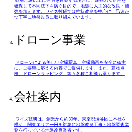
軟弱地盤の上に住宅を建築する場合に、建物の安定性を
確保して不同沈下を防ぐ目的で、地盤に人工的な改良・補
強を加えます。ワイズ技研では柱状改良を中心に、迅速か
つ丁寧に地盤改良に取り組んでいます。
ドローン事業
ドローンによる美しい空撮写真、空撮動画を安全に確実
に、ご要望に応える内容でご提供します。また、建物点
検、ドローンラッピング、等々各種ご相談も承ります。
会社案内
ワイズ技研は、創業から約30年、東京都渋谷区に本社を
構え、関東エリア一円を対象に地盤改良工事・地盤調査業
務を行っている地盤改良業者です。