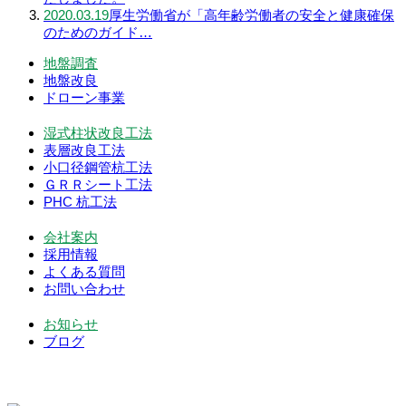
2020.03.19
厚生労働省が「高年齢労働者の安全と健康確保
のためのガイド…
地盤調査
地盤改良
ドローン事業
湿式柱状改良工法
表層改良工法
小口径鋼管杭工法
ＧＲＲシート工法
PHC 杭工法
会社案内
採用情報
よくある質問
お問い合わせ
お知らせ
ブログ